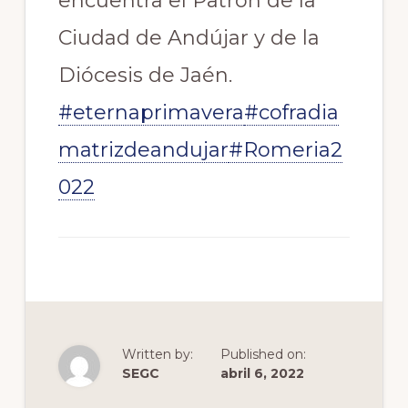
encuentra el Patrón de la
Andújar
Ciudad de Andújar y de la
Diócesis de Jaén.
#eternaprimavera
#cofradia
matrizdeandujar
#Romeria2
022
Written by:
Published on:
SEGC
abril 6, 2022