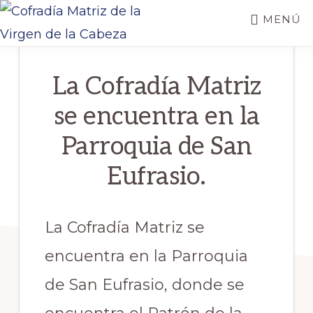
Saltar
MENÚ
al
COFRADÍA
contenido
Real
MATRIZ
La Cofradía Matriz
principal
DE
e
LA
Ilustre
VIRGEN
se encuentra en la
DE
Cofradía
LA
Parroquia de San
CABEZA
Matriz
Eufrasio.
de
la
Virgen
La Cofradía Matriz se
de
encuentra en la Parroquia
la
de San Eufrasio, donde se
Cabeza
de